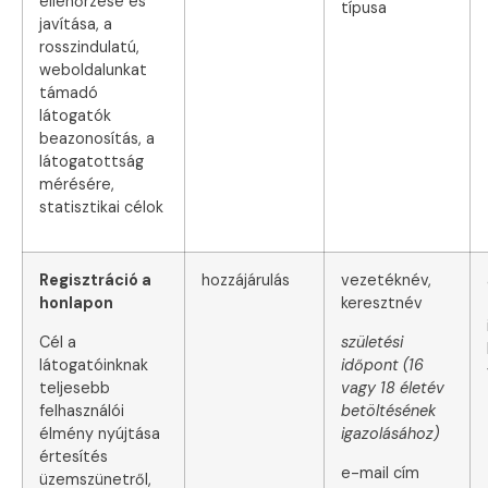
ellenőrzése és
típusa
javítása, a
rosszindulatú,
weboldalunkat
támadó
látogatók
beazonosítás, a
látogatottság
mérésére,
statisztikai célok
Regisztráció a
hozzájárulás
vezetéknév,
honlapon
keresztnév
Cél a
születési
látogatóinknak
időpont (16
teljesebb
vagy 18 életév
felhasználói
betöltésének
élmény nyújtása
igazolásához)
értesítés
e-mail cím
üzemszünetről,