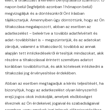
ellen, a tiltakozást a kérelem benyújtásától számított 15
napon belül (legfeljebb azonban 1 hónapon belül)
megvizsgáljuk és a döntésünkről Önt írásban
tájékoztatjuk. Amennyiben úgy döntöttünk, hogy az Ön
tiltakozása megalapozott, abban az esetben az
adatkezelést – beleértve a további adatfelvételt és
adat-továbbítást is – megszüntetjük, és az adatokat
zároljuk, valamint a tiltakozásról, továbbá az annak
alapján tett intézkedésekről értesítjük mindazokat, akik
részére a tiltakozással érintett személyes adatot
korábban továbbítottuk, és akik kötelesek intézkedni a
tiltakozási jog érvényesítése érdekében.
Abban az esetben megtagadjuk a kérés teljesítését, ha
bizonyítjuk, hogy az adatkezelést olyan kényszerítő
erejű jogos okok indokolják, amelyek elsőbbséget
élveznek az Ön érdekeivel, jogaival és szabadságaival
szemben, vagy amelyek jogi igények előterjesztéséhez,