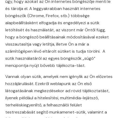
úgy, hogy azokat az Ön internetes böngészője menti le
és tárolja el. A leggyakrabban használt internetes
böngészők (Chrome, Firefox, stb.) többsége
alapbeállításként elfogadja és engedélyezi a sütik
letöltését és használatát, az viszont már Öntől függ,
hogy a böngésző beállításainak módosításával ezeket
visszautasítja vagy letiltja, illetve Ön a már a
számítógépen lévő eltárolt sütiket is tudja törölni. A
sütik használatáról az egyes böngészők „súgó”
menüpontja nyújt bővebb tájékozta-tást.
Vannak olyan sütik, amelyek nem igénylik az Ön előzetes
hozzájárulását. Ezekről weblapunk az Ön első
látogatásának megkezdésekor ad rövid tájékoztatást,
ilyenek például a hitelesítési, multimédia-lejátszó,
terheléskiegyenlítő, a felhasználói felület
testreszabását segítő munkamenet-sütik, valamint a