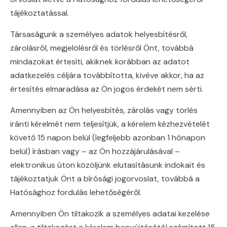
tájékoztatással.
Társaságunk a személyes adatok helyesbítésről,
zárolásról, megjelölésről és törlésről Önt, továbbá
mindazokat értesíti, akiknek korábban az adatot
adatkezelés céljára továbbította, kivéve akkor, ha az
értesítés elmaradása az Ön jogos érdekét nem sérti.
Amennyiben az Ön helyesbítés, zárolás vagy törlés
iránti kérelmét nem teljesítjük, a kérelem kézhezvételét
követő 15 napon belül (legfeljebb azonban 1 hónapon
belül) írásban vagy – az Ön hozzájárulásával –
elektronikus úton közöljünk elutasításunk indokait és
tájékoztatjuk Önt a bírósági jogorvoslat, továbbá a
Hatósághoz fordulás lehetőségéről.
Amennyiben Ön tiltakozik a személyes adatai kezelése