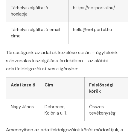
Tárhelyszolgáltató
https://netportal.hu/
honlapja
Tárhelyszolgáltató email
hello@netportal.hu
címe
Társaságunk az adatok kezelése során – ügyfeleink
színvonalas kiszolgálása érdekében – az alábbi
adatfeldolgozókat veszi igénybe:
Adatkezelő
Cím
Felelősségi
körök
Nagy János
Debrecen,
Összes
Kolónia u. 1.
tevékenység
Amennyiben az adatfeldolgozóink körét módosítjuk, a