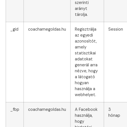
szerinti
arányt
tárolja.
_gid
coachamegoldas.hu
Regisztrálja
Session
az egyedi
azonosítót,
amely
statisztikai
adatokat
generál arra
nézve, hogy
a látogató
hogyan
használja a
webhelyet.
_fbp
coachamegoldas.hu
A Facebook
3
használja,
hónap
hogy