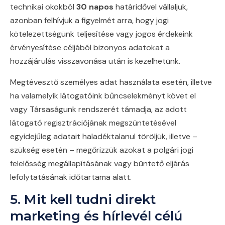
technikai okokból
30 napos
határidővel vállaljuk,
azonban felhívjuk a figyelmét arra, hogy jogi
kötelezettségünk teljesítése vagy jogos érdekeink
érvényesítése céljából bizonyos adatokat a
hozzájárulás visszavonása után is kezelhetünk.
Megtévesztő személyes adat használata esetén, illetve
ha valamelyik látogatóink bűncselekményt követ el
vagy Társaságunk rendszerét támadja, az adott
látogató regisztrációjának megszüntetésével
egyidejűleg adatait haladéktalanul töröljük, illetve –
szükség esetén – megőrizzük azokat a polgári jogi
felelősség megállapításának vagy büntető eljárás
lefolytatásának időtartama alatt.
5. Mit kell tudni direkt
marketing és hírlevél célú