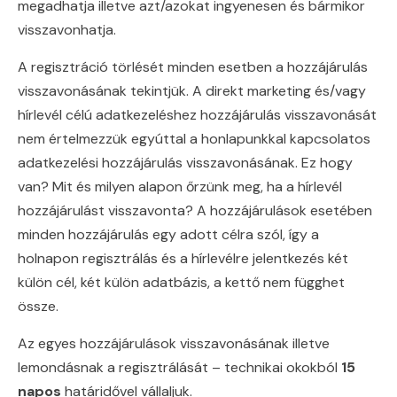
megadhatja illetve azt/azokat ingyenesen és bármikor
visszavonhatja.
A regisztráció törlését minden esetben a hozzájárulás
visszavonásának tekintjük. A direkt marketing és/vagy
hírlevél célú adatkezeléshez hozzájárulás visszavonását
nem értelmezzük egyúttal a honlapunkkal kapcsolatos
adatkezelési hozzájárulás visszavonásának. Ez hogy
van? Mit és milyen alapon őrzünk meg, ha a hírlevél
hozzájárulást visszavonta? A hozzájárulások esetében
minden hozzájárulás egy adott célra szól, így a
holnapon regisztrálás és a hírlevélre jelentkezés két
külön cél, két külön adatbázis, a kettő nem függhet
össze.
Az egyes hozzájárulások visszavonásának illetve
lemondásnak a regisztrálását – technikai okokból
15
napos
határidővel vállaljuk.