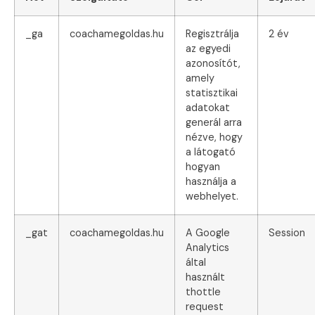
_ga
coachamegoldas.hu
Regisztrálja
2 év
az egyedi
azonosítót,
amely
statisztikai
adatokat
generál arra
nézve, hogy
a látogató
hogyan
használja a
webhelyet.
_gat
coachamegoldas.hu
A Google
Session
Analytics
által
használt
thottle
request