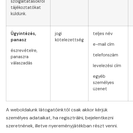
szolgáltatásokról
tájékoztatókat
küldünk.
Ügyintézés,
jogi
teljes név
panasz
kötelezettség
e-mail cím
észrevételre,
telefonszám
panaszra
válaszadás
levelezési cím
egyéb
személyes
üzenet
A weboldalunk látogatóinktól csak akkor kérjük
személyes adataikat, ha regisztrálni, bejelentkezni
szeretnének, illetve nyereményjátékban részt venni.