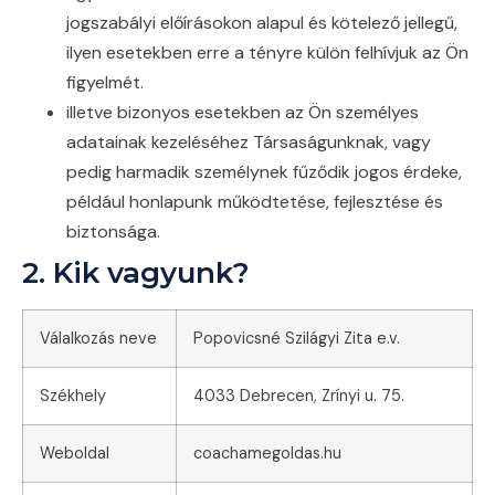
jogszabályi előírásokon alapul és kötelező jellegű,
ilyen esetekben erre a tényre külön felhívjuk az Ön
figyelmét.
illetve bizonyos esetekben az Ön személyes
adatainak kezeléséhez Társaságunknak, vagy
pedig harmadik személynek fűződik jogos érdeke,
például honlapunk működtetése, fejlesztése és
biztonsága.
2. Kik vagyunk?
Válalkozás neve
Popovicsné Szilágyi Zita e.v.
Székhely
4033 Debrecen, Zrínyi u. 75.
Weboldal
coachamegoldas.hu