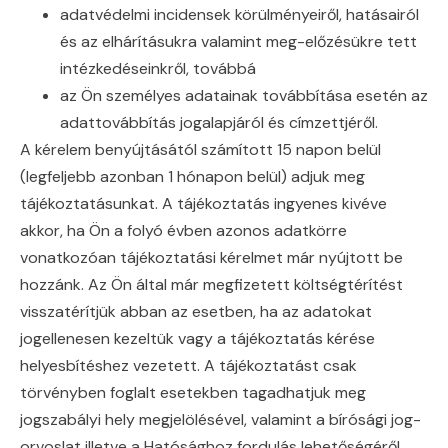
adatvédelmi incidensek körülményeiről, hatásairól
és az elhárításukra valamint meg-előzésükre tett
intézkedéseinkről, továbbá
az Ön személyes adatainak továbbítása esetén az
adattovábbítás jogalapjáról és címzettjéről.
A kérelem benyújtásától számított 15 napon belül
(legfeljebb azonban 1 hónapon belül) adjuk meg
tájékoztatásunkat. A tájékoztatás ingyenes kivéve
akkor, ha Ön a folyó évben azonos adatkörre
vonatkozóan tájékoztatási kérelmet már nyújtott be
hozzánk. Az Ön által már megfizetett költségtérítést
visszatérítjük abban az esetben, ha az adatokat
jogellenesen kezeltük vagy a tájékoztatás kérése
helyesbítéshez vezetett. A tájékoztatást csak
törvényben foglalt esetekben tagadhatjuk meg
jogszabályi hely megjelölésével, valamint a bírósági jog-
orvoslat illetve a Hatósághoz fordulás lehetőségéről