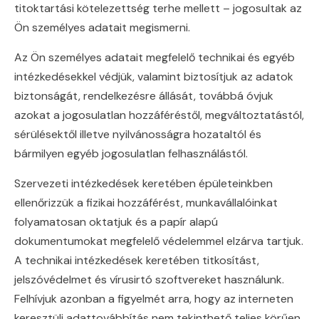
titoktartási kötelezettség terhe mellett – jogosultak az
Ön személyes adatait megismerni.
Az Ön személyes adatait megfelelő technikai és egyéb
intézkedésekkel védjük, valamint biztosítjuk az adatok
biztonságát, rendelkezésre állását, továbbá óvjuk
azokat a jogosulatlan hozzáféréstől, megváltoztatástól,
sérülésektől illetve nyilvánosságra hozataltól és
bármilyen egyéb jogosulatlan felhasználástól.
Szervezeti intézkedések keretében épületeinkben
ellenőrizzük a fizikai hozzáférést, munkavállalóinkat
folyamatosan oktatjuk és a papír alapú
dokumentumokat megfelelő védelemmel elzárva tartjuk.
A technikai intézkedések keretében titkosítást,
jelszóvédelmet és vírusirtó szoftvereket használunk.
Felhívjuk azonban a figyelmét arra, hogy az interneten
keresztüli adattovábbítás nem tekinthető teljes körűen