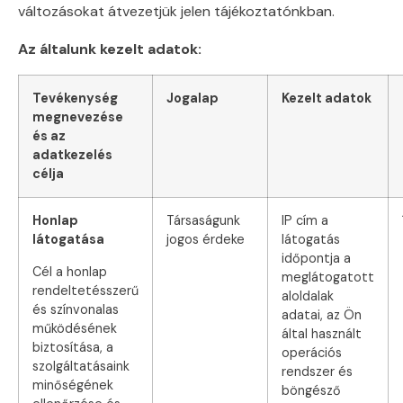
változásokat átvezetjük jelen tájékoztatónkban.
Az általunk kezelt adatok:
Tevékenység
Jogalap
Kezelt adatok
megnevezése
és az
adatkezelés
célja
Honlap
Társaságunk
IP cím a
látogatása
jogos érdeke
látogatás
időpontja a
Cél a honlap
meglátogatott
rendeltetésszerű
aloldalak
és színvonalas
adatai, az Ön
működésének
által használt
biztosítása, a
operációs
szolgáltatásaink
rendszer és
minőségének
böngésző