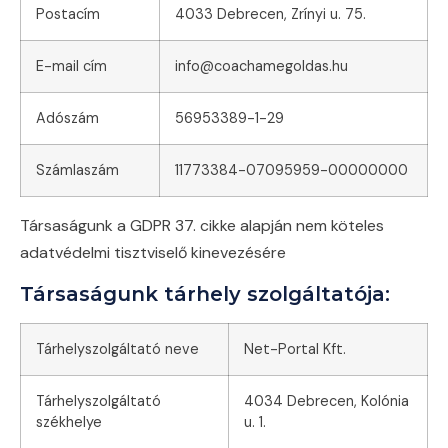
Postacím
4033 Debrecen, Zrínyi u. 75.
E-mail cím
info@coachamegoldas.hu
Adószám
56953389-1-29
Számlaszám
11773384-07095959-00000000
Társaságunk a GDPR 37. cikke alapján nem köteles
adatvédelmi tisztviselő kinevezésére
Társaságunk tárhely szolgáltatója:
Tárhelyszolgáltató neve
Net-Portal Kft.
Tárhelyszolgáltató
4034 Debrecen, Kolónia
székhelye
u. 1.