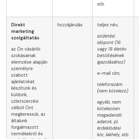
stb
.
Direkt
hozzájárulás
teljes név,
marketing
születési
szolgáltatás
időpont (16
az Ön vásárlói
vagy 18 életév
szokásainak
betöltésének
elemzése alapján
igazolásához)
személyre
e-mail cím,
szabott
ajánlatokat
telefonszám
készítünk és
(nem kötelező)
küldünk,
üzletszerzési
egyéb, nem
célból Önt
kötelezően
megkeressük, az
megadandó
általunk
adatok, pl.
forgalmazott
érdeklődési
termékekről és
kör, lakhely, stb