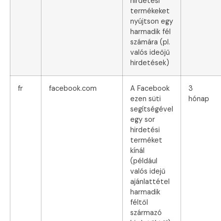
hirdetési
termékeket
nyújtson egy
harmadik fél
számára (pl.
valós ideőjű
hirdetések)
fr
facebook.com
A Facebook
3
ezen süti
hónap
segítségével
egy sor
hirdetési
terméket
kínál
(például
valós idejű
ajánlattétel
harmadik
féltől
származó